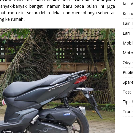
Kulia
anyak-banyak banget.. namun baru pada bulan ini juga
ti motor ini secara lebih dekat dan mencobanya sebentar
Kulin
ng ke rumah..
Lain-
Lari
Mobi
Moto
Obye
Publi
Spare
Test 
Tips 
Tran