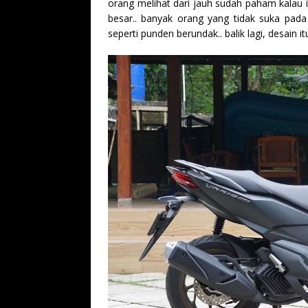
orang melihat dari jauh sudah paham kalau it
besar.. banyak orang yang tidak suka pada
seperti punden berundak.. balik lagi, desain i