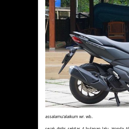
assalamu’alaikum wr. wb..
sejak dirilis sekitar 4 bulanan lalu, Honda 