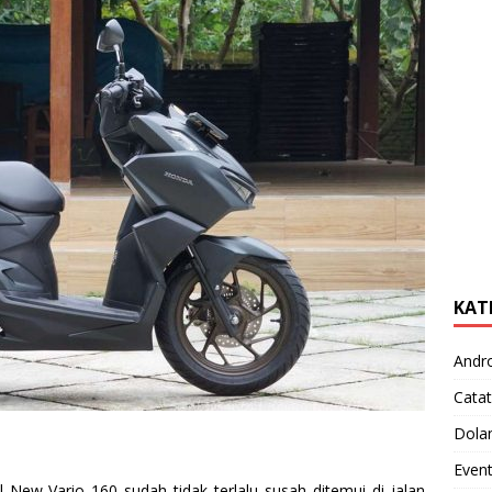
KAT
Andr
Catat
Dola
Even
All New Vario 160 sudah tidak terlalu susah ditemui di jalan