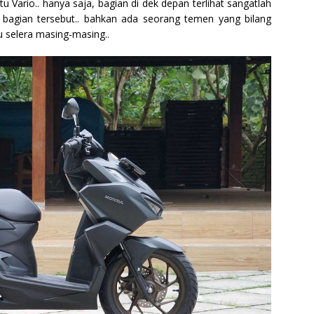
u Vario.. hanya saja, bagian di dek depan terlihat sangatlah
 bagian tersebut.. bahkan ada seorang temen yang bilang
tu selera masing-masing..