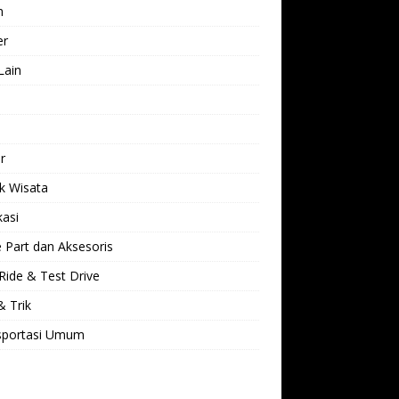
h
er
Lain
l
r
k Wisata
kasi
 Part dan Aksesoris
Ride & Test Drive
& Trik
sportasi Umum