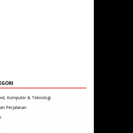
EGORI
oid, Komputer & Teknologi
an Perjalanan
n
t