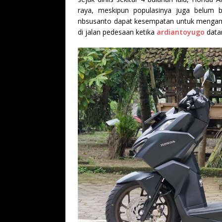
raya, meskipun populasinya juga belum b
nbsusanto dapat kesempatan untuk mengama
di jalan pedesaan ketika
ardiantoyugo
data