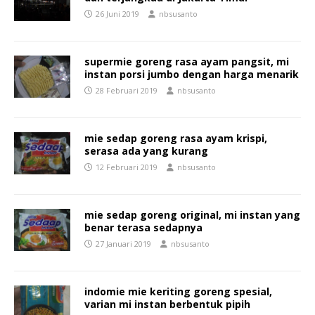
26 Juni 2019
nbsusanto
supermie goreng rasa ayam pangsit, mi
instan porsi jumbo dengan harga menarik
28 Februari 2019
nbsusanto
mie sedap goreng rasa ayam krispi,
serasa ada yang kurang
12 Februari 2019
nbsusanto
mie sedap goreng original, mi instan yang
benar terasa sedapnya
27 Januari 2019
nbsusanto
indomie mie keriting goreng spesial,
varian mi instan berbentuk pipih