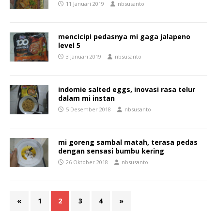
11 Januari 2019
nbsusanto
mencicipi pedasnya mi gaga jalapeno
level 5
3 Januari 2019
nbsusanto
indomie salted eggs, inovasi rasa telur
dalam mi instan
5 Desember 2018
nbsusanto
mi goreng sambal matah, terasa pedas
dengan sensasi bumbu kering
26 Oktober 2018
nbsusanto
«
1
2
3
4
»