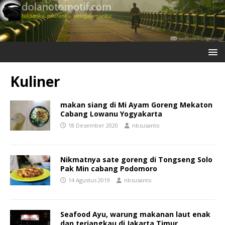
Kuliner
makan siang di Mi Ayam Goreng Mekaton
Cabang Lowanu Yogyakarta
18 Desember 2020
nbsusanto
Nikmatnya sate goreng di Tongseng Solo
Pak Min cabang Podomoro
14 Agustus 2019
nbsusanto
Seafood Ayu, warung makanan laut enak
dan terjangkau di Jakarta Timur