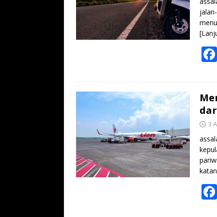
assal
jalan
menuj
[Lanj
Me
dar
3 A
assal
kepul
pariw
kata