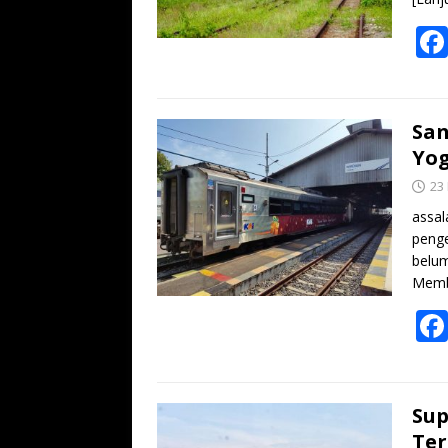
San
Yog
23
assal
peng
belum
Memb
Sup
Ter