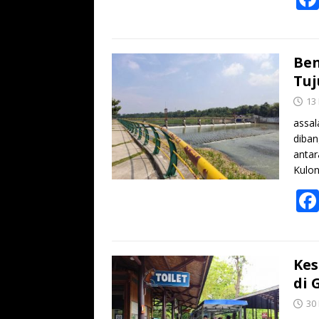
Ben
Tuj
13
assal
diban
antar
Kulon
Kes
di 
30