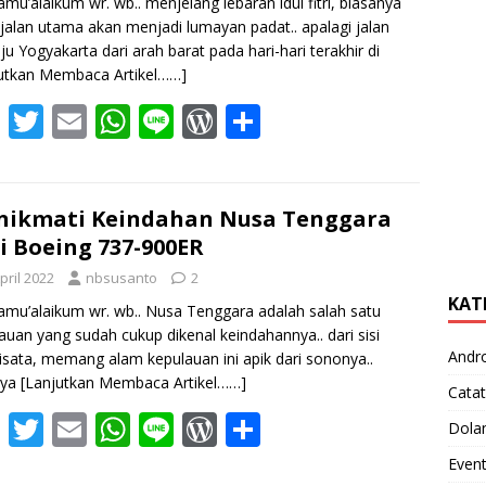
amu’alaikum wr. wb.. menjelang lebaran idul fitri, biasanya
-jalan utama akan menjadi lumayan padat.. apalagi jalan
u Yogyakarta dari arah barat pada hari-hari terakhir di
utkan Membaca Artikel……]
F
T
E
W
Li
W
S
ac
w
m
h
n
or
h
e
itt
ai
at
e
d
ar
b
er
l
s
Pr
e
nikmati Keindahan Nusa Tenggara
i Boeing 737-900ER
o
A
e
pril 2022
nbsusanto
2
o
p
ss
KAT
amu’alaikum wr. wb.. Nusa Tenggara adalah salah satu
k
p
auan yang sudah cukup dikenal keindahannya.. dari sisi
Andr
isata, memang alam kepulauan ini apik dari sononya..
nya
[Lanjutkan Membaca Artikel……]
Catat
F
T
E
W
Li
W
S
Dola
ac
w
m
h
n
or
h
Even