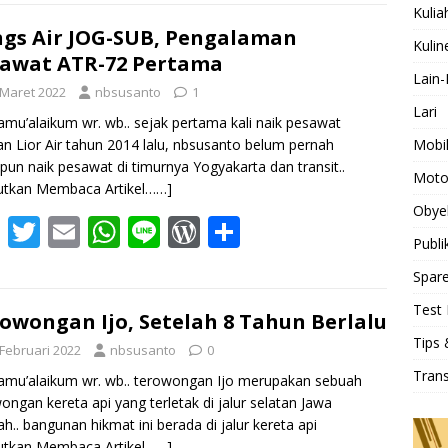
e
itt
ai
at
e
d
ar
Kulia
b
er
l
s
Pr
e
gs Air JOG-SUB, Pengalaman
Kulin
awat ATR-72 Pertama
o
A
e
Lain-
 Maret 2022
nbsusanto
1
o
p
ss
Lari
amu’alaikum wr. wb.. sejak pertama kali naik pesawat
k
p
Mobi
n Lior Air tahun 2014 lalu, nbsusanto belum pernah
ipun naik pesawat di timurnya Yogyakarta dan transit..
Moto
utkan Membaca Artikel……]
Obye
F
T
E
W
Li
W
S
Publi
ac
w
m
h
n
or
h
Spare
e
itt
ai
at
e
d
ar
Test 
b
er
l
s
Pr
e
owongan Ijo, Setelah 8 Tahun Berlalu
Tips 
o
A
e
 Februari 2022
nbsusanto
0
Tran
o
p
ss
amu’alaikum wr. wb.. terowongan Ijo merupakan sebuah
ongan kereta api yang terletak di jalur selatan Jawa
k
p
h.. bangunan hikmat ini berada di jalur kereta api
utkan Membaca Artikel……]