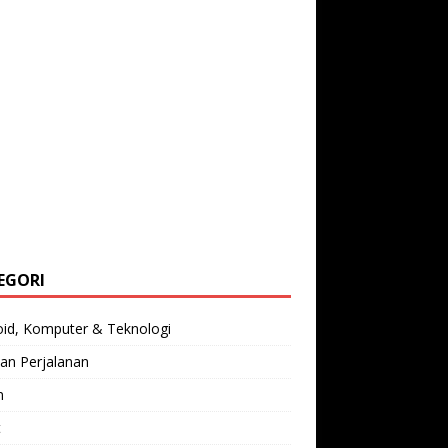
EGORI
oid, Komputer & Teknologi
an Perjalanan
n
t