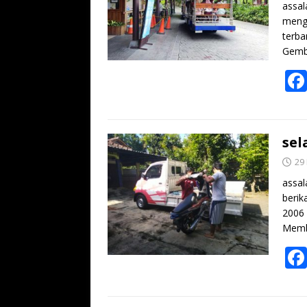
assal
mengu
terba
Gemb
sel
29
assal
berik
2006
Memb