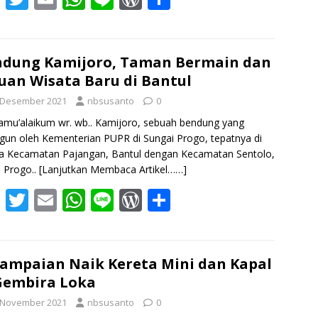
ac
w
m
h
n
or
h
e
itt
ai
at
e
d
ar
b
er
l
s
Pr
e
dung Kamijoro, Taman Bermain dan
uan Wisata Baru di Bantul
o
A
e
 Desember 2021
nbsusanto
0
o
p
ss
amu’alaikum wr. wb.. Kamijoro, sebuah bendung yang
k
p
gun oleh Kementerian PUPR di Sungai Progo, tepatnya di
a Kecamatan Pajangan, Bantul dengan Kecamatan Sentolo,
 Progo..
[Lanjutkan Membaca Artikel……]
F
T
E
W
Li
W
S
ac
w
m
h
n
or
h
e
itt
ai
at
e
d
ar
b
er
l
s
Pr
e
ampaian Naik Kereta Mini dan Kapal
Gembira Loka
o
A
e
 November 2021
nbsusanto
0
o
p
ss