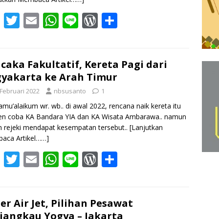
F
T
E
W
Li
W
S
ac
w
m
h
n
or
h
e
itt
ai
at
e
d
ar
b
er
l
s
Pr
e
caka Fakultatif, Kereta Pagi dari
yakarta ke Arah Timur
o
A
e
 Februari 2022
nbsusanto
1
o
p
ss
amu’alaikum wr. wb.. di awal 2022, rencana naik kereta itu
k
p
en coba KA Bandara YIA dan KA Wisata Ambarawa.. namun
 rejeki mendapat kesempatan tersebut..
[Lanjutkan
aca Artikel……]
F
T
E
W
Li
W
S
ac
w
m
h
n
or
h
e
itt
ai
at
e
d
ar
b
er
l
s
Pr
e
er Air Jet, Pilihan Pesawat
jangkau Yogya – Jakarta