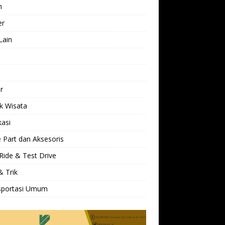
h
er
Lain
l
r
k Wisata
kasi
 Part dan Aksesoris
Ride & Test Drive
& Trik
sportasi Umum