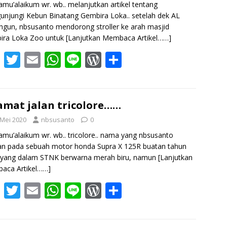
amu’alaikum wr. wb.. melanjutkan artikel tentang
k
p
njungi Kebun Binatang Gembira Loka.. setelah dek AL
ngun, nbsusanto mendorong stroller ke arah masjid
ira Loka Zoo untuk
[Lanjutkan Membaca Artikel……]
F
T
E
W
Li
W
S
ac
w
m
h
n
or
h
e
itt
ai
at
e
d
ar
b
er
l
s
Pr
e
amat jalan tricolore……
o
A
e
 Mei 2020
nbsusanto
0
o
p
ss
amu’alaikum wr. wb.. tricolore.. nama yang nbsusanto
an pada sebuah motor honda Supra X 125R buatan tahun
k
p
 yang dalam STNK berwarna merah biru, namun
[Lanjutkan
aca Artikel……]
F
T
E
W
Li
W
S
ac
w
m
h
n
or
h
e
itt
ai
at
e
d
ar