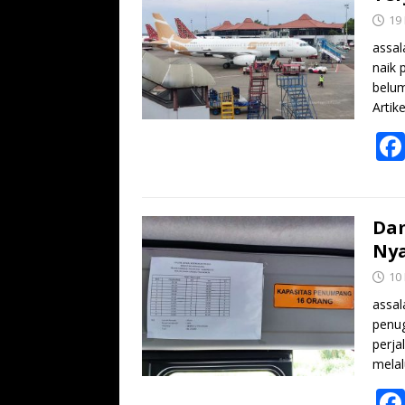
19
assal
naik 
belum
Artik
Dam
Ny
10
assal
penug
perja
mela