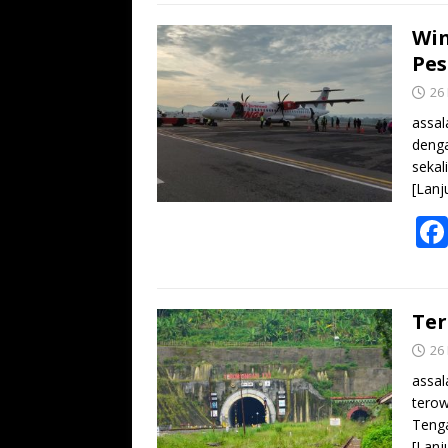
Win
Pes
26
assal
denga
sekal
[Lanj
Ter
26
assal
terow
Tenga
[Lanj