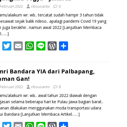
o
A
e
 Februari 2022
nbsusanto
0
o
p
ss
amu’alaikum wr. wb.. tercatat sudah hampir 3 tahun tidak
k
p
pesawat sejak balik ndeso.. apalagi pandemi Covid 19 yang
 juga berakhir.. namun awal 2022
[Lanjutkan Membaca
el……]
F
T
E
W
Li
W
S
ac
w
m
h
n
or
h
e
itt
ai
at
e
d
ar
b
er
l
s
Pr
e
ri Bandara YIA dari Palbapang,
aman Gan!
o
A
e
 Februari 2022
nbsusanto
8
o
p
ss
amu’alaikum wr. wb.. awal tahun 2022 diawali dengan
k
p
asan selama beberapa hari ke Pulau Jawa bagian barat..
lanan dilakukan menggunakan moda transportasi udara
lui Bandara
[Lanjutkan Membaca Artikel……]
F
T
E
W
Li
W
S