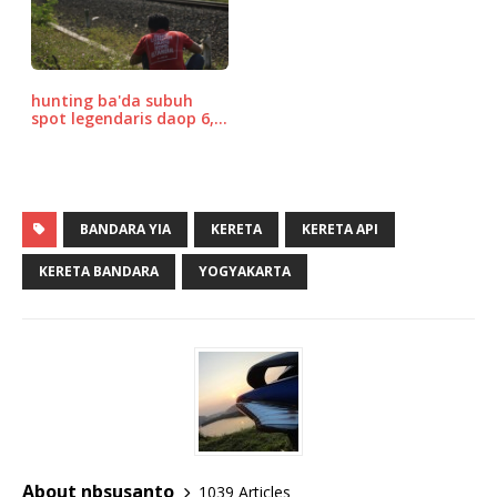
hunting ba'da subuh
spot legendaris daop 6,…
BANDARA YIA
KERETA
KERETA API
KERETA BANDARA
YOGYAKARTA
About nbsusanto
1039 Articles