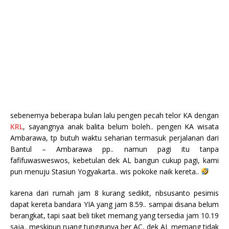
sebenernya beberapa bulan lalu pengen pecah telor KA dengan
KRL
, sayangnya anak balita belum boleh.. pengen KA wisata
Ambarawa, tp butuh waktu seharian termasuk perjalanan dari
Bantul – Ambarawa pp.. namun pagi itu tanpa
fafifuwasweswos, kebetulan dek AL bangun cukup pagi, kami
pun menuju Stasiun Yogyakarta.. wis pokoke naik kereta..
karena dari rumah jam 8 kurang sedikit, nbsusanto pesimis
dapat kereta bandara YIA yang jam 8.59.. sampai disana belum
berangkat, tapi saat beli tiket memang yang tersedia jam 10.19
saja.. meskipun ruang tunggunya ber AC, dek AL memang tidak