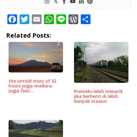
F
T
E
W
Li
W
S
a
w
m
h
n
o
h
Related Posts:
c
it
ai
at
e
r
ar
e
te
l
s
d
e
b
r
A
P
o
p
r
o
p
e
the untold story of 32
k
ss
hours jogja-madura-
jogja feat…
Prameks lebih menarik
jika berhenti di lebih
banyak stasiun